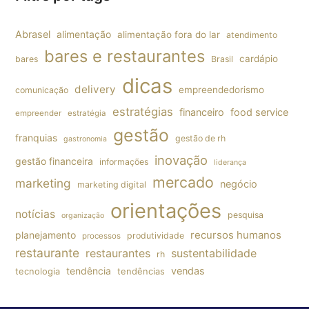
Abrasel
alimentação
alimentação fora do lar
atendimento
bares e restaurantes
cardápio
bares
Brasil
dicas
delivery
empreendedorismo
comunicação
estratégias
financeiro
food service
empreender
estratégia
gestão
franquias
gestão de rh
gastronomia
inovação
gestão financeira
informações
liderança
mercado
marketing
negócio
marketing digital
orientações
notícias
pesquisa
organização
planejamento
recursos humanos
produtividade
processos
restaurante
restaurantes
sustentabilidade
rh
tendência
vendas
tecnologia
tendências