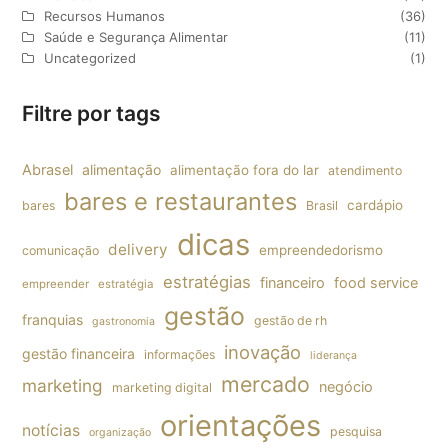
Recursos Humanos
(36)
Saúde e Segurança Alimentar
(11)
Uncategorized
(1)
Filtre por tags
Abrasel
alimentação
alimentação fora do lar
atendimento
bares e restaurantes
cardápio
bares
Brasil
dicas
delivery
empreendedorismo
comunicação
estratégias
financeiro
food service
empreender
estratégia
gestão
franquias
gestão de rh
gastronomia
inovação
gestão financeira
informações
liderança
mercado
marketing
negócio
marketing digital
orientações
notícias
pesquisa
organização