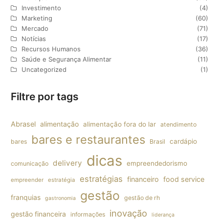
Investimento
(4)
Marketing
(60)
Mercado
(71)
Notícias
(17)
Recursos Humanos
(36)
Saúde e Segurança Alimentar
(11)
Uncategorized
(1)
Filtre por tags
Abrasel
alimentação
alimentação fora do lar
atendimento
bares e restaurantes
cardápio
bares
Brasil
dicas
delivery
empreendedorismo
comunicação
estratégias
financeiro
food service
empreender
estratégia
gestão
franquias
gestão de rh
gastronomia
inovação
gestão financeira
informações
liderança