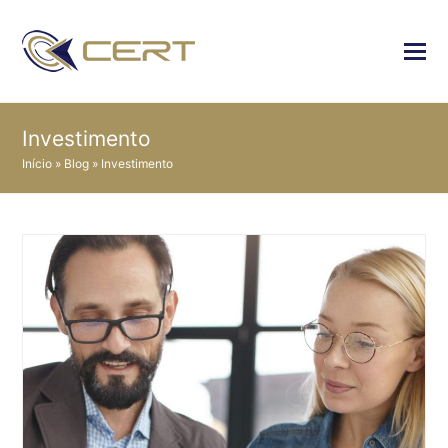
Investimento
Início
»
Blog
»
Investimento