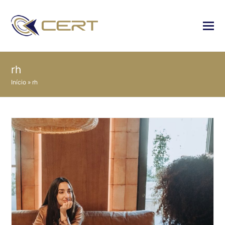
rh
Início
»
rh