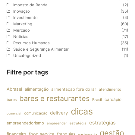
Imposto de Renda
(2)
Inovação
(35)
Investimento
(4)
Marketing
(60)
Mercado
(71)
Notícias
(17)
Recursos Humanos
(35)
Saúde e Segurança Alimentar
(11)
Uncategorized
(1)
Filtre por tags
Abrasel
alimentação
alimentação fora do lar
atendimento
bares e restaurantes
cardápio
bares
Brasil
dicas
delivery
comunicação
comercial
estratégias
empreendedorismo
empreender
estratégia
gestão
financeiro
food service
franquias
gastronomia