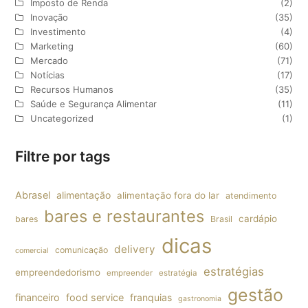
Imposto de Renda
(2)
Inovação
(35)
Investimento
(4)
Marketing
(60)
Mercado
(71)
Notícias
(17)
Recursos Humanos
(35)
Saúde e Segurança Alimentar
(11)
Uncategorized
(1)
Filtre por tags
Abrasel
alimentação
alimentação fora do lar
atendimento
bares e restaurantes
cardápio
bares
Brasil
dicas
delivery
comunicação
comercial
estratégias
empreendedorismo
empreender
estratégia
gestão
financeiro
food service
franquias
gastronomia