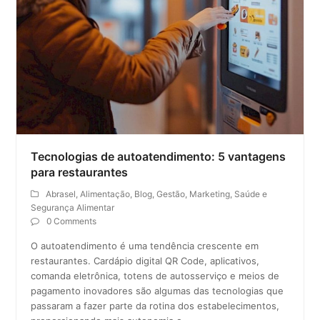
Tecnologias de autoatendimento: 5 vantagens
para restaurantes
Abrasel
,
Alimentação
,
Blog
,
Gestão
,
Marketing
,
Saúde e
Segurança Alimentar
0 Comments
O autoatendimento é uma tendência crescente em
restaurantes. Cardápio digital QR Code, aplicativos,
comanda eletrônica, totens de autosserviço e meios de
pagamento inovadores são algumas das tecnologias que
passaram a fazer parte da rotina dos estabelecimentos,