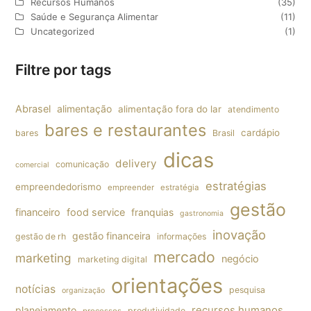
Recursos Humanos
(35)
Saúde e Segurança Alimentar
(11)
Uncategorized
(1)
Filtre por tags
Abrasel
alimentação
alimentação fora do lar
atendimento
bares e restaurantes
cardápio
bares
Brasil
dicas
delivery
comunicação
comercial
estratégias
empreendedorismo
empreender
estratégia
gestão
financeiro
food service
franquias
gastronomia
inovação
gestão financeira
gestão de rh
informações
mercado
marketing
negócio
marketing digital
orientações
notícias
pesquisa
organização
planejamento
recursos humanos
produtividade