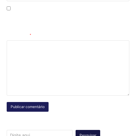
Salvar meus dados neste navegador para a próxima vez que eu
comentar.
Comentário
*
Pesquisar