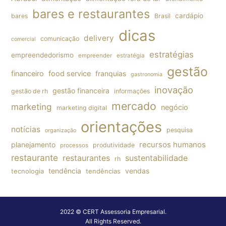
bares e restaurantes
cardápio
bares
Brasil
dicas
delivery
comunicação
comercial
estratégias
empreendedorismo
empreender
estratégia
gestão
financeiro
food service
franquias
gastronomia
inovação
gestão financeira
gestão de rh
informações
mercado
marketing
negócio
marketing digital
orientações
notícias
pesquisa
organização
planejamento
recursos humanos
produtividade
processos
restaurante
restaurantes
sustentabilidade
rh
tendência
vendas
tecnologia
tendências
2022 © CERT Assessoria Empresarial.
All Rights Reserved.