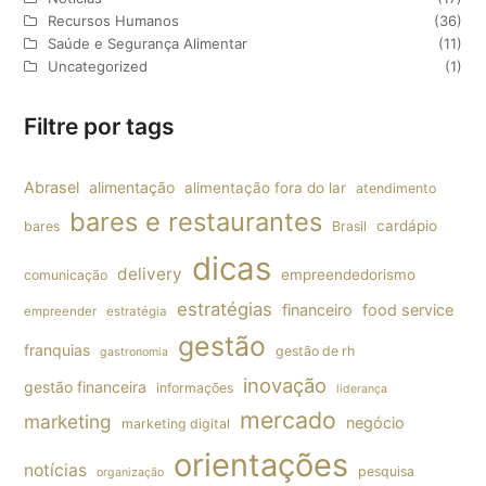
Recursos Humanos
(36)
Saúde e Segurança Alimentar
(11)
Uncategorized
(1)
Filtre por tags
Abrasel
alimentação
alimentação fora do lar
atendimento
bares e restaurantes
cardápio
bares
Brasil
dicas
delivery
empreendedorismo
comunicação
estratégias
financeiro
food service
empreender
estratégia
gestão
franquias
gestão de rh
gastronomia
inovação
gestão financeira
informações
liderança
mercado
marketing
negócio
marketing digital
orientações
notícias
pesquisa
organização