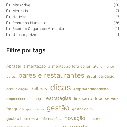
Marketing
(60)
Mercado
(71)
Notícias
(17)
Recursos Humanos
(36)
Saúde e Segurança Alimentar
(11)
Uncategorized
(1)
Filtre por tags
Abrasel
alimentação
alimentação fora do lar
atendimento
bares e restaurantes
cardápio
bares
Brasil
dicas
delivery
empreendedorismo
comunicação
estratégias
financeiro
food service
empreender
estratégia
gestão
franquias
gestão de rh
gastronomia
inovação
gestão financeira
informações
liderança
mercado