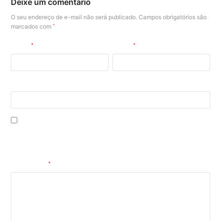
Deixe um comentário
O seu endereço de e-mail não será publicado.
Campos obrigatórios são
marcados com
*
Nome
*
E-mail
*
Site
Salvar meus dados neste navegador para a próxima vez que eu
comentar.
Comentário
*