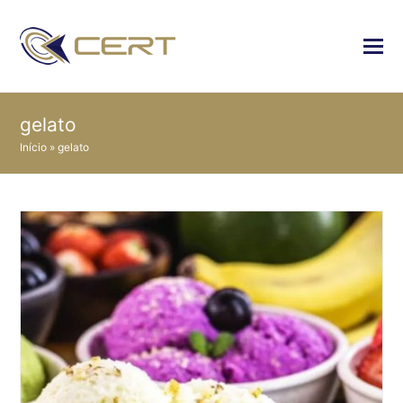
gelato
Início
»
gelato