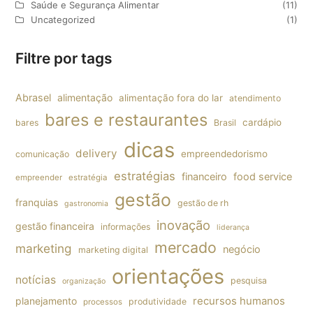
Saúde e Segurança Alimentar
(11)
Uncategorized
(1)
Filtre por tags
Abrasel
alimentação
alimentação fora do lar
atendimento
bares e restaurantes
cardápio
bares
Brasil
dicas
delivery
empreendedorismo
comunicação
estratégias
financeiro
food service
empreender
estratégia
gestão
franquias
gestão de rh
gastronomia
inovação
gestão financeira
informações
liderança
mercado
marketing
negócio
marketing digital
orientações
notícias
pesquisa
organização
planejamento
recursos humanos
produtividade
processos