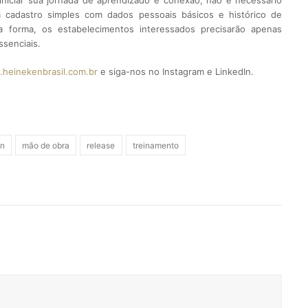
iniciar sua jornada de aprendizado e conexão, não é necessário
um cadastro simples com dados pessoais básicos e histórico de
 forma, os estabelecimentos interessados precisarão apenas
senciais.
heinekenbrasil.com.br
e siga-nos no Instagram e LinkedIn.
n
mão de obra
release
treinamento
rest