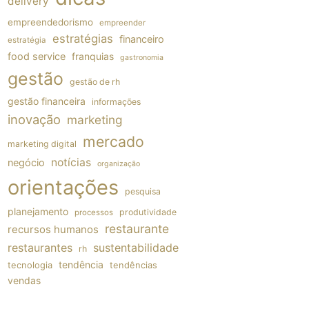
delivery
empreendedorismo
empreender
estratégias
financeiro
estratégia
food service
franquias
gastronomia
gestão
gestão de rh
gestão financeira
informações
inovação
marketing
mercado
marketing digital
notícias
negócio
organização
orientações
pesquisa
planejamento
produtividade
processos
restaurante
recursos humanos
restaurantes
sustentabilidade
rh
tendência
tecnologia
tendências
vendas