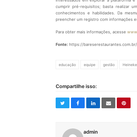
interessados em explorar a plataforma e 
cumprir pré-requisitos; basta realizar 
conhecimentos e habilidades. Da mesma
preencher um registro com informações es
Para obter mais informações, acesse
www.
Fonte:
https://bareserestaurantes.com.br/
educação
equipe
gestão
Heineke
Compartilhe isso:
twitter
facebook
linkedin
email
pinte
admin