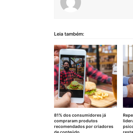
Leia também:
81% dos consumidores já
Repe
compraram produtos
lider
recomendados por criadores
psic
de conteúdo
rest