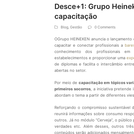
Desce+1: Grupo Heinek
capacitação
Blog
,
Gestão
0 Comments
O
Grupo HEINEKEN anuncia o lançamento d
capacitar e conectar profissionais a
bare
conhecimento dos profissionais em 
estabelecimentos e proporcionar uma
exp
de diplomas e facilita o intercâmbio entr
abertas no setor.
Por meio de
capacitação em tópicos va
primeiros socorros
, a iniciativa pretend
abordam o tema a partir de diferentes vie
Reforçando o compromisso sustentável 
reunirá informações sobre consumo respo
outros. Já no módulo “Cerveja”, o público 
verdades etc. Além desses, outros trê
conteúdos serão adicionados mensalment