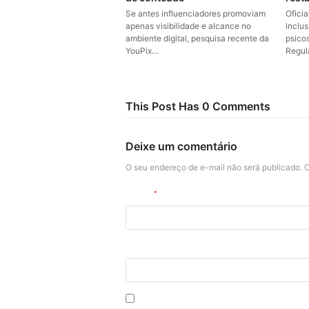
Se antes influenciadores promoviam
Ofici
apenas visibilidade e alcance no
inclu
ambiente digital, pesquisa recente da
psico
YouPix…
Regul
This Post Has 0 Comments
Deixe um comentário
O seu endereço de e-mail não será publicado.
C
Nome
*
Site
Salvar meus dados neste navegador p