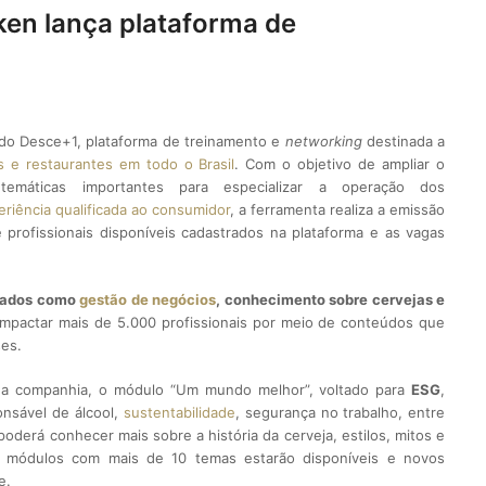
en lança plataforma de
o Desce+1, plataforma de treinamento e
networking
destinada a
s e restaurantes em todo o Brasil
. Com o objetivo de ampliar o
temáticas importantes para especializar a operação dos
eriência qualificada ao consumidor
, a ferramenta realiza a emissão
e profissionais disponíveis cadastrados na plataforma e as vagas
riados como
gestão de negócios
, conhecimento sobre cervejas e
e impactar mais de 5.000 profissionais por meio de conteúdos que
ses.
da companhia, o módulo “Um mundo melhor”, voltado para
ESG
,
nsável de álcool,
sustentabilidade
, segurança no trabalho, entre
poderá conhecer mais sobre a história da cerveja, estilos, mitos e
s módulos com mais de 10 temas estarão disponíveis e novos
e.