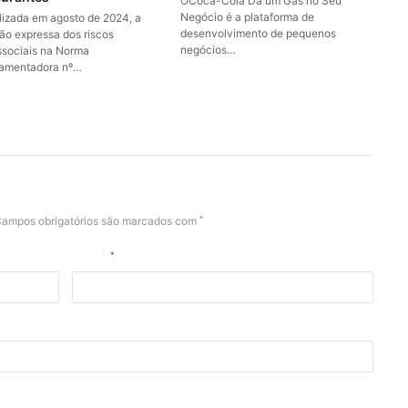
OCoca-Cola Dá um Gás no Seu
Negócio é a plataforma de
alizada em agosto de 2024, a
desenvolvimento de pequenos
são expressa dos riscos
negócios…
ssociais na Norma
amentadora nº…
ampos obrigatórios são marcados com
*
E-mail
*
ara a próxima vez que eu comentar.