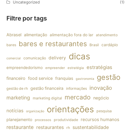
Uncategorized
(1)
Filtre por tags
Abrasel
alimentação
alimentação fora do lar
atendimento
bares e restaurantes
cardápio
bares
Brasil
dicas
delivery
comunicação
comercial
estratégias
empreendedorismo
empreender
estratégia
gestão
financeiro
food service
franquias
gastronomia
inovação
gestão financeira
gestão de rh
informações
mercado
marketing
negócio
marketing digital
orientações
notícias
pesquisa
organização
planejamento
recursos humanos
produtividade
processos
restaurante
restaurantes
sustentabilidade
rh