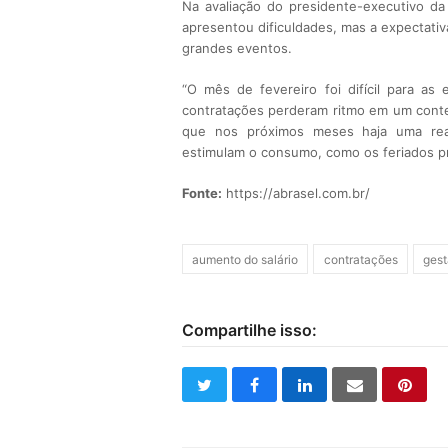
Na avaliação do presidente-executivo da
apresentou dificuldades, mas a expectativ
grandes eventos.
“O mês de fevereiro foi difícil para a
contratações perderam ritmo em um contex
que nos próximos meses haja uma reaç
estimulam o consumo, como os feriados p
Fonte:
https://abrasel.com.br/
aumento do salário
contratações
ges
Compartilhe isso:
twitter
facebook
linkedin
email
pinte