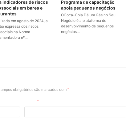
a indicadores de riscos
Programa de capacitação
ossociais em bares e
apoia pequenos negócios
aurantes
OCoca-Cola Dá um Gás no Seu
Negócio é a plataforma de
alizada em agosto de 2024, a
desenvolvimento de pequenos
são expressa dos riscos
negócios…
ssociais na Norma
amentadora nº…
ampos obrigatórios são marcados com
*
E-mail
*