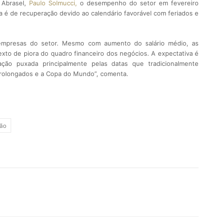
 Abrasel,
Paulo Solmucci,
o desempenho do setor em fevereiro
a é de recuperação devido ao calendário favorável com feriados e
s empresas do setor. Mesmo com aumento do salário médio, as
to de piora do quadro financeiro dos negócios. A expectativa é
ão puxada principalmente pelas datas que tradicionalmente
rolongados e a Copa do Mundo”, comenta.
tão
rest