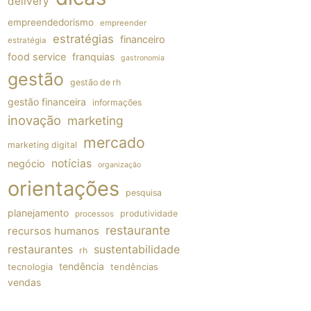
delivery
empreendedorismo
empreender
estratégias
financeiro
estratégia
food service
franquias
gastronomia
gestão
gestão de rh
gestão financeira
informações
inovação
marketing
mercado
marketing digital
notícias
negócio
organização
orientações
pesquisa
planejamento
produtividade
processos
restaurante
recursos humanos
restaurantes
sustentabilidade
rh
tendência
tecnologia
tendências
vendas