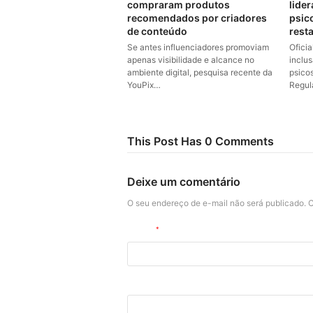
compraram produtos
lider
recomendados por criadores
psic
de conteúdo
rest
Se antes influenciadores promoviam
Ofici
apenas visibilidade e alcance no
inclu
ambiente digital, pesquisa recente da
psico
YouPix…
Regul
This Post Has 0 Comments
Deixe um comentário
O seu endereço de e-mail não será publicado.
C
Nome
*
Site