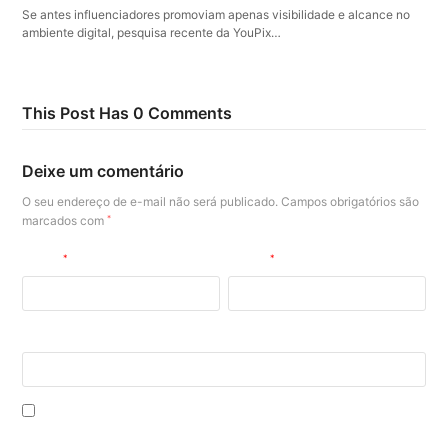
Se antes influenciadores promoviam apenas visibilidade e alcance no
ambiente digital, pesquisa recente da YouPix…
This Post Has 0 Comments
Deixe um comentário
O seu endereço de e-mail não será publicado.
Campos obrigatórios são
marcados com
*
Nome
*
E-mail
*
Site
Salvar meus dados neste navegador para a próxima vez que eu