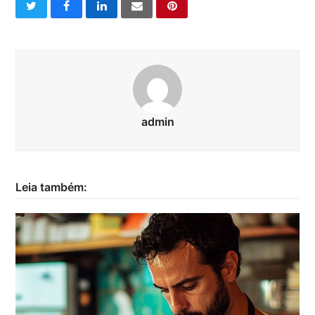
twitter
facebook
linkedin
email
pinterest
admin
Leia também: