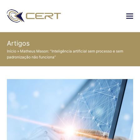
Artigos
Início
»
Matheus Mason: “Inteligência artificial sem processo e sem
padronização não funciona”