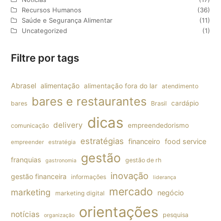
Recursos Humanos
(36)
Saúde e Segurança Alimentar
(11)
Uncategorized
(1)
Filtre por tags
Abrasel
alimentação
alimentação fora do lar
atendimento
bares e restaurantes
cardápio
bares
Brasil
dicas
delivery
empreendedorismo
comunicação
estratégias
financeiro
food service
empreender
estratégia
gestão
franquias
gestão de rh
gastronomia
inovação
gestão financeira
informações
liderança
mercado
marketing
negócio
marketing digital
orientações
notícias
pesquisa
organização