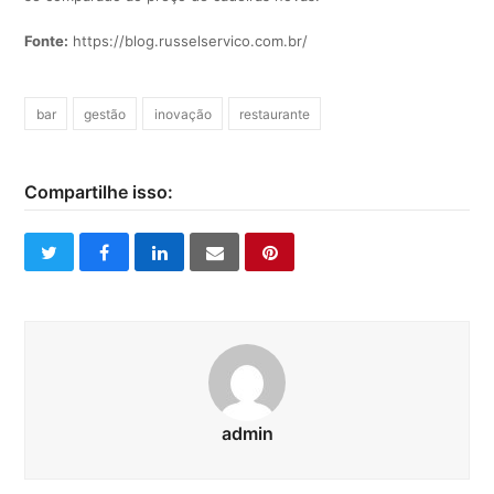
Fonte:
https://blog.russelservico.com.br/
bar
gestão
inovação
restaurante
Compartilhe isso:
twitter
facebook
linkedin
email
pinterest
admin