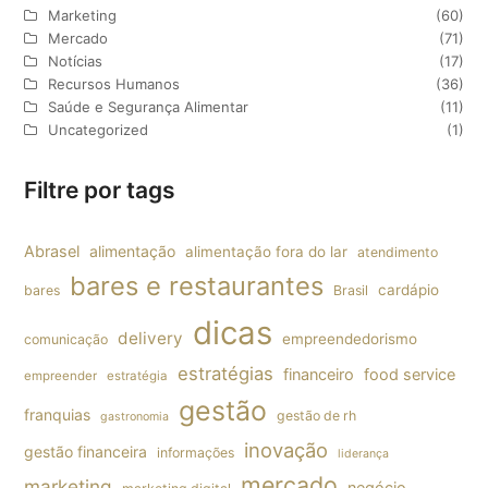
Marketing
(60)
Mercado
(71)
Notícias
(17)
Recursos Humanos
(36)
Saúde e Segurança Alimentar
(11)
Uncategorized
(1)
Filtre por tags
Abrasel
alimentação
alimentação fora do lar
atendimento
bares e restaurantes
cardápio
bares
Brasil
dicas
delivery
empreendedorismo
comunicação
estratégias
financeiro
food service
empreender
estratégia
gestão
franquias
gestão de rh
gastronomia
inovação
gestão financeira
informações
liderança
mercado
marketing