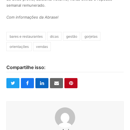
semanal remunerado.
Com informações da Abrasel
bares e restaurantes
dicas
gestão
gorjetas
orientações
vendas
Compartilhe isso:
twitter
facebook
linkedin
email
pinterest