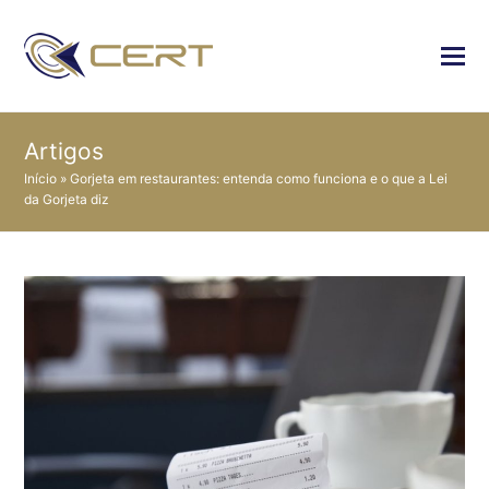
Artigos
Início
»
Gorjeta em restaurantes: entenda como funciona e o que a Lei
da Gorjeta diz