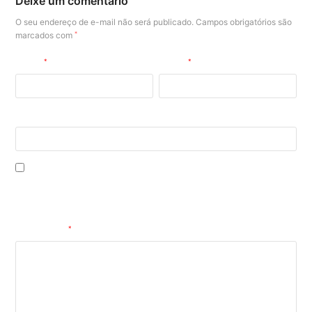
Deixe um comentário
O seu endereço de e-mail não será publicado.
Campos obrigatórios são
marcados com
*
Nome
*
E-mail
*
Site
Salvar meus dados neste navegador para a próxima vez que eu
comentar.
Comentário
*