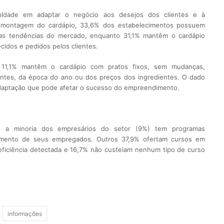
uldade em adaptar o negócio aos desejos dos clientes e à
à montagem do cardápio, 33,6% dos estabelecimentos possuem
as tendências do mercado, enquanto 31,1% mantêm o cardápio
cidos e pedidos pelos clientes.
11,1% mantêm o cardápio com pratos fixos, sem mudanças,
ntes, da época do ano ou dos preços dos ingredientes. O dado
adaptação que pode afetar o sucesso do empreendimento.
 a minoria dos empresários do setor (9%) tem programas
namento de seus empregados. Outros 37,9% ofertam cursos em
eficiência detectada e 16,7% não custeiam nenhum tipo de curso
informações