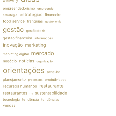
delivery
empreendedorismo
empreender
estratégias
financeiro
estratégia
food service
franquias
gastronomia
gestão
gestão de rh
gestão financeira
informações
inovação
marketing
mercado
marketing digital
notícias
negócio
organização
orientações
pesquisa
planejamento
produtividade
processos
restaurante
recursos humanos
restaurantes
sustentabilidade
rh
tendência
tecnologia
tendências
vendas