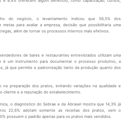
s e 8,4% oferecem algum benefício, como capacitação, cursos,
nho do negócio, o levantamento indicou que 56,5% dos
 metas para avaliar a empresa, decisão que possibilitaria uma
regas, além de tornar os processos internos mais efetivos.
endedores de bares e restaurantes entrevistados utilizam uma
se é um instrumento para documentar o processo produtivo, a
os, já que permite a padronização tanto da produção quanto dos
o na preparação dos pratos, evitando variações na qualidade e
o cliente e a reputação do estabelecimento.
cnica, o diagnóstico do Sebrae e da Abrasel mostra que 14,3% já
ros 22,6% adotam somente as receitas dos pratos, sem o
10% possuem o padrão apenas para os pratos mais vendidos.