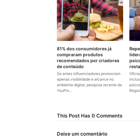
81% dos consumidores já
Repe
compraram produtos
lider
recomendados por criadores
psic
de conteúdo
rest
Se antes influenciadores promoviam
Ofici
apenas visibilidade e alcance no
inclu
ambiente digital, pesquisa recente da
psico
YouPix…
Regul
This Post Has 0 Comments
Deixe um comentário