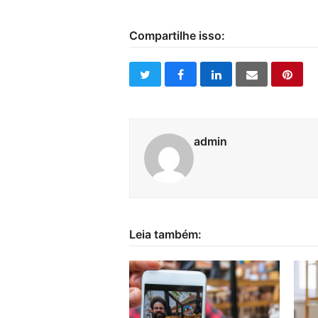
Compartilhe isso:
twitter
facebook
linkedin
email
pinte
admin
Leia também: