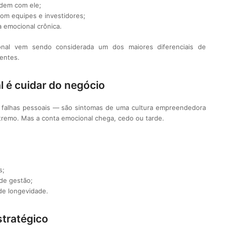
ndem com ele;
om equipes e investidores;
 emocional crônica.
onal vem sendo considerada um dos maiores diferenciais de
entes.
 é cuidar do negócio
o falhas pessoais — são sintomas de uma cultura empreendedora
xtremo. Mas a conta emocional chega, cedo ou tarde.
:
s;
de gestão;
de longevidade.
tratégico