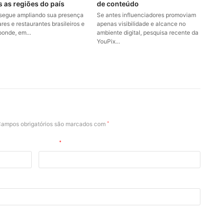
s as regiões do país
de conteúdo
 segue ampliando sua presença
Se antes influenciadores promoviam
res e restaurantes brasileiros e
apenas visibilidade e alcance no
sponde, em…
ambiente digital, pesquisa recente da
YouPix…
ampos obrigatórios são marcados com
*
E-mail
*
ara a próxima vez que eu comentar.