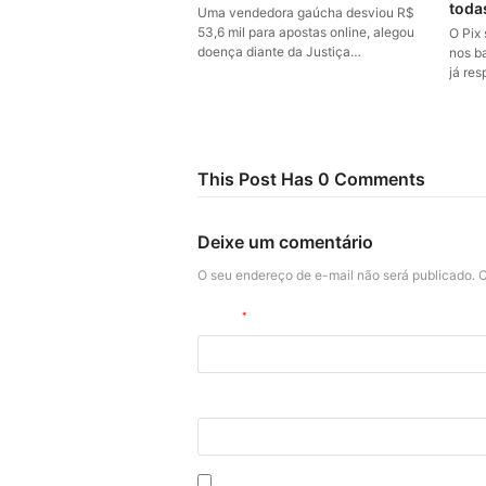
toda
Uma vendedora gaúcha desviou R$
53,6 mil para apostas online, alegou
O Pix
doença diante da Justiça…
nos ba
já re
This Post Has 0 Comments
Deixe um comentário
O seu endereço de e-mail não será publicado.
C
Nome
*
Site
Salvar meus dados neste navegador p