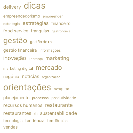
dicas
delivery
empreendedorismo
empreender
estratégias
financeiro
estratégia
food service
franquias
gastronomia
gestão
gestão de rh
gestão financeira
informações
inovação
marketing
liderança
mercado
marketing digital
notícias
negócio
organização
orientações
pesquisa
planejamento
produtividade
processos
restaurante
recursos humanos
restaurantes
sustentabilidade
rh
tendência
tecnologia
tendências
vendas