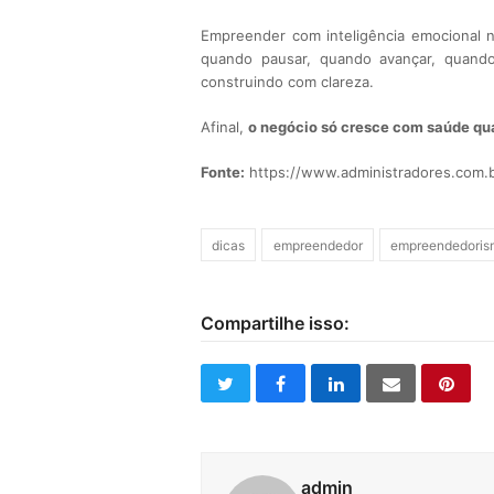
Empreender com inteligência emocional nã
quando pausar, quando avançar, quand
construindo com clareza.
Afinal,
o negócio só cresce com saúde q
Fonte:
https://www.administradores.com.b
dicas
empreendedor
empreendedoris
Compartilhe isso:
twitter
facebook
linkedin
email
pinte
admin