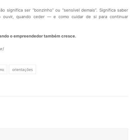
o significa ser “bonzinho” ou “sensível demais”. Significa saber
o ouvir, quando ceder — e como cuidar de si para continuar
uando o empreendedor também cresce.
r/
mo
orientações
rest