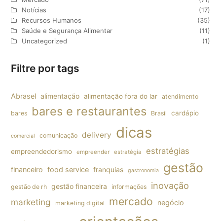
Notícias
(17)
Recursos Humanos
(35)
Saúde e Segurança Alimentar
(11)
Uncategorized
(1)
Filtre por tags
Abrasel
alimentação
alimentação fora do lar
atendimento
bares e restaurantes
cardápio
bares
Brasil
dicas
delivery
comunicação
comercial
estratégias
empreendedorismo
empreender
estratégia
gestão
financeiro
food service
franquias
gastronomia
inovação
gestão financeira
gestão de rh
informações
mercado
marketing
negócio
marketing digital