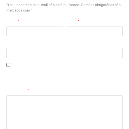
O seu endereço de e-mail não será publicado.
Campos obrigatórios são
marcados com
*
Nome
*
E-mail
*
Site
Salvar meus dados neste navegador para a próxima vez que eu
comentar.
Comentário
*