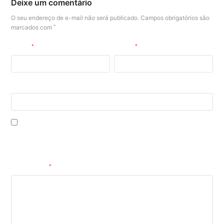
Deixe um comentário
O seu endereço de e-mail não será publicado.
Campos obrigatórios são
marcados com
*
Nome
*
E-mail
*
Site
Salvar meus dados neste navegador para a próxima vez que eu
comentar.
Comentário
*