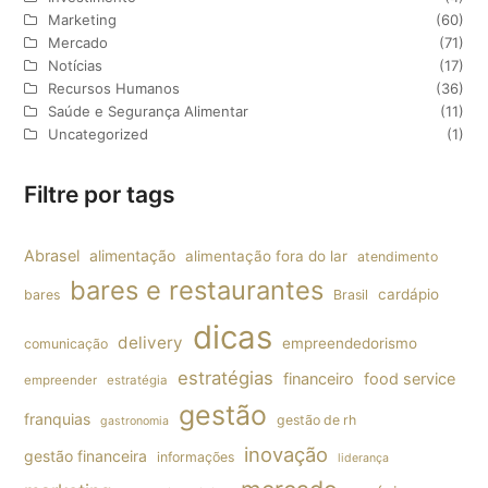
Marketing
(60)
Mercado
(71)
Notícias
(17)
Recursos Humanos
(36)
Saúde e Segurança Alimentar
(11)
Uncategorized
(1)
Filtre por tags
Abrasel
alimentação
alimentação fora do lar
atendimento
bares e restaurantes
cardápio
bares
Brasil
dicas
delivery
empreendedorismo
comunicação
estratégias
financeiro
food service
empreender
estratégia
gestão
franquias
gestão de rh
gastronomia
inovação
gestão financeira
informações
liderança