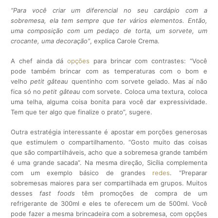
“Para você criar um diferencial no seu cardápio com a
sobremesa, ela tem sempre que ter vários elementos. Então,
uma composição com um pedaço de torta, um sorvete, um
crocante, uma decoração”
, explica Carole Crema.
A chef ainda dá
opções
para brincar com contrastes: “Você
pode também brincar com as temperaturas com o bom e
velho
petit gâteau
quentinho com sorvete gelado. Mas aí não
fica só no
petit gâteau
com sorvete. Coloca uma textura, coloca
uma telha, alguma coisa bonita para você dar expressividade.
Tem que ter algo que finalize o prato”, sugere.
Outra estratégia interessante é apostar em porções generosas
que estimulem o compartilhamento. “Gosto muito das coisas
que são compartilháveis, acho que a sobremesa grande também
é uma grande sacada”. Na mesma direção, Sicília complementa
com um exemplo básico de grandes
redes
. “Preparar
sobremesas maiores para ser compartilhada em grupos. Muitos
desses
fast foods
têm promoções de compra de um
refrigerante de 300ml e eles te oferecem um de 500ml. Você
pode fazer a mesma brincadeira com a sobremesa, com opções