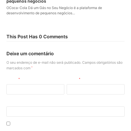
pequenos negócios
OCoca-Cola Dá um Gás no Seu Negócio é a plataforma de
desenvolvimento de pequenos negócios…
This Post Has 0 Comments
Deixe um comentário
O seu endereço de e-mail não será publicado.
Campos obrigatórios são
marcados com
*
Nome
*
E-mail
*
Site
Salvar meus dados neste navegador para a próxima vez que eu