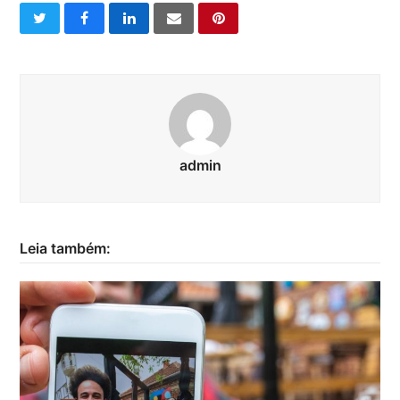
twitter
facebook
linkedin
email
pinterest
admin
Leia também: