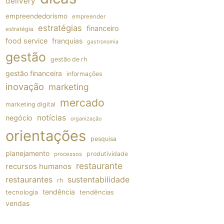
delivery
empreendedorismo
empreender
estratégias
financeiro
estratégia
food service
franquias
gastronomia
gestão
gestão de rh
gestão financeira
informações
inovação
marketing
mercado
marketing digital
notícias
negócio
organização
orientações
pesquisa
planejamento
produtividade
processos
restaurante
recursos humanos
restaurantes
sustentabilidade
rh
tendência
tecnologia
tendências
vendas