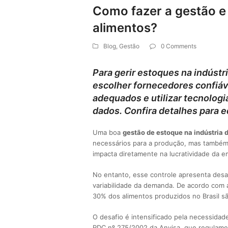
Como fazer a gestão e
alimentos?
Blog
,
Gestão
0 Comments
Para gerir estoques na indústr
escolher fornecedores confiá
adequados e utilizar tecnolog
dados. Confira detalhes para eq
Uma boa
gestão de estoque na indústria 
necessários para a produção, mas também m
impacta diretamente na lucratividade da e
No entanto, esse controle apresenta desaf
variabilidade da demanda. De acordo com
30% dos alimentos produzidos no Brasil s
O desafio é intensificado pela necessidad
RDC nº 275/2002 da Anvisa, que regulamen