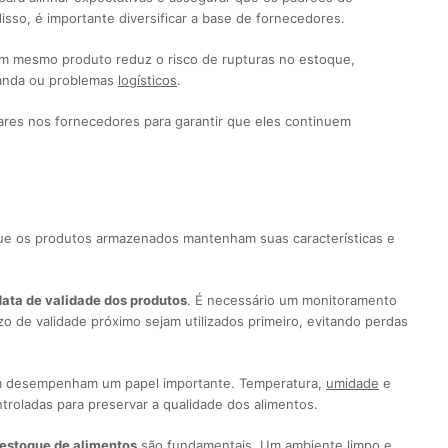
sso, é importante diversificar a base de fornecedores.
um mesmo produto reduz o risco de rupturas no estoque,
anda ou problemas
logísticos
.
ulares nos fornecedores para garantir que eles continuem
 que os produtos armazenados mantenham suas características e
data de validade dos produtos
. É necessário um monitoramento
zo de validade próximo sejam utilizados primeiro, evitando perdas
desempenham um papel importante. Temperatura,
umidade
e
troladas para preservar a qualidade dos alimentos.
 estoque de alimentos
são fundamentais. Um ambiente limpo e