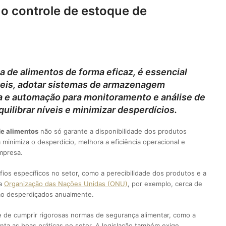
 o controle de estoque de
ia de alimentos de forma eficaz, é essencial
veis, adotar sistemas de armazenagem
ia e automação para monitoramento e análise de
uilibrar níveis e minimizar desperdícios.
de alimentos
não só garante a disponibilidade dos produtos
inimiza o desperdício, melhora a eficiência operacional e
mpresa.
ios específicos no setor, como a perecibilidade dos produtos e a
 a
Organização das Nações Unidas (ONU)
, por exemplo, cerca de
ão desperdiçados anualmente.
e de cumprir rigorosas normas de segurança alimentar, como a
ta as boas práticas no setor. A legislação também exige