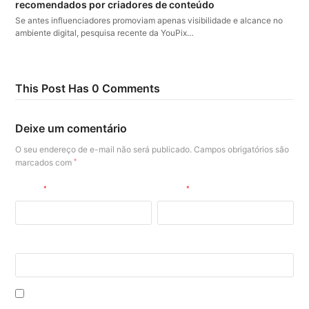
recomendados por criadores de conteúdo
Se antes influenciadores promoviam apenas visibilidade e alcance no
ambiente digital, pesquisa recente da YouPix…
This Post Has 0 Comments
Deixe um comentário
O seu endereço de e-mail não será publicado.
Campos obrigatórios são
marcados com
*
Nome
*
E-mail
*
Site
Salvar meus dados neste navegador para a próxima vez que eu