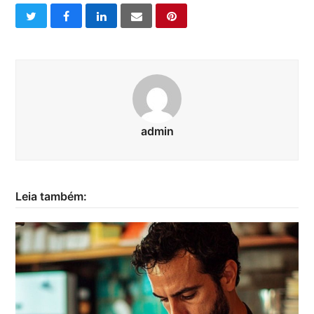
twitter
facebook
linkedin
email
pinterest
admin
Leia também: