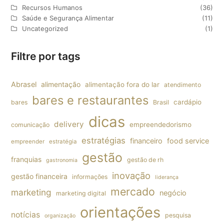
Recursos Humanos
(36)
Saúde e Segurança Alimentar
(11)
Uncategorized
(1)
Filtre por tags
Abrasel
alimentação
alimentação fora do lar
atendimento
bares e restaurantes
cardápio
bares
Brasil
dicas
delivery
empreendedorismo
comunicação
estratégias
financeiro
food service
empreender
estratégia
gestão
franquias
gestão de rh
gastronomia
inovação
gestão financeira
informações
liderança
mercado
marketing
negócio
marketing digital
orientações
notícias
pesquisa
organização