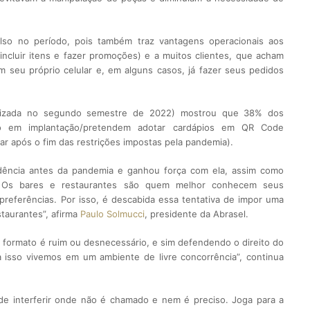
ulso no período, pois também traz vantagens operacionais aos
incluir itens e fazer promoções) e a muitos clientes, que acham
em seu próprio celular e, em alguns casos, já fazer seus pedidos
lizada no segundo semestre de 2022) mostrou que 38% dos
o em implantação/pretendem adotar cardápios em QR Code
r após o fim das restrições impostas pela pandemia).
dência antes da pandemia e ganhou força com ela, assim como
 Os bares e restaurantes são quem melhor conhecem seus
referências. Por isso, é descabida essa tentativa de impor uma
taurantes”, afirma
Paulo Solmucci
, presidente da Abrasel.
formato é ruim ou desnecessário, e sim defendendo o direito do
a isso vivemos em um ambiente de livre concorrência”, continua
 de interferir onde não é chamado e nem é preciso. Joga para a