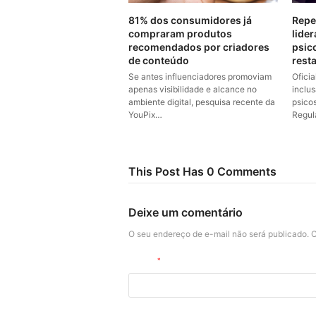
81% dos consumidores já
Repe
compraram produtos
lider
recomendados por criadores
psic
de conteúdo
rest
Se antes influenciadores promoviam
Ofici
apenas visibilidade e alcance no
inclu
ambiente digital, pesquisa recente da
psico
YouPix…
Regul
This Post Has 0 Comments
Deixe um comentário
O seu endereço de e-mail não será publicado.
C
Nome
*
Site