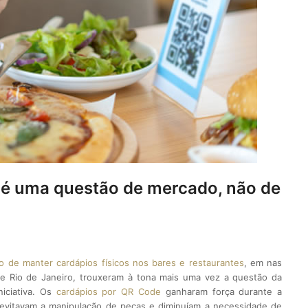
 é uma questão de mercado, não de
o de manter cardápios físicos nos bares e restaurantes
, em nas
s e Rio de Janeiro, trouxeram à tona mais uma vez a questão da
niciativa. Os
cardápios por QR Code
ganharam força durante a
 evitavam a manipulação de peças e diminuíam a necessidade de