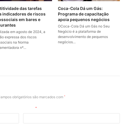
titividade das tarefas
Coca-Cola Dá um Gás:
a indicadores de riscos
Programa de capacitação
ossociais em bares e
apoia pequenos negócios
aurantes
OCoca-Cola Dá um Gás no Seu
Negócio é a plataforma de
alizada em agosto de 2024, a
desenvolvimento de pequenos
são expressa dos riscos
negócios…
ssociais na Norma
amentadora nº…
ampos obrigatórios são marcados com
*
E-mail
*