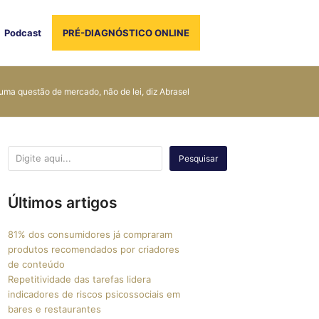
Podcast
PRÉ-DIAGNÓSTICO ONLINE
ma questão de mercado, não de lei, diz Abrasel
Pesquisar
Últimos artigos
81% dos consumidores já compraram
produtos recomendados por criadores
de conteúdo
Repetitividade das tarefas lidera
indicadores de riscos psicossociais em
bares e restaurantes