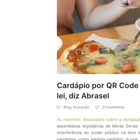
Cardápio por QR Code
lei, diz Abrasel
Blog
,
Inovação
0 Comments
As recentes discussões sobre a obrigaçã
assembleias legislativas de Minas Gerai
interferência do poder público na livre i
pandemia, como medida sanitária, já que