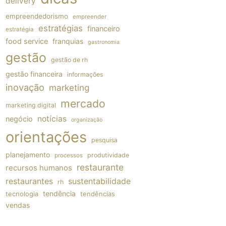
delivery
empreendedorismo
empreender
estratégias
financeiro
estratégia
food service
franquias
gastronomia
gestão
gestão de rh
gestão financeira
informações
inovação
marketing
mercado
marketing digital
notícias
negócio
organização
orientações
pesquisa
planejamento
produtividade
processos
restaurante
recursos humanos
restaurantes
sustentabilidade
rh
tendência
tecnologia
tendências
vendas