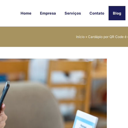
Home
Empresa
Serviços
Contato
Blog
Início
»
Cardápio por QR Code é u