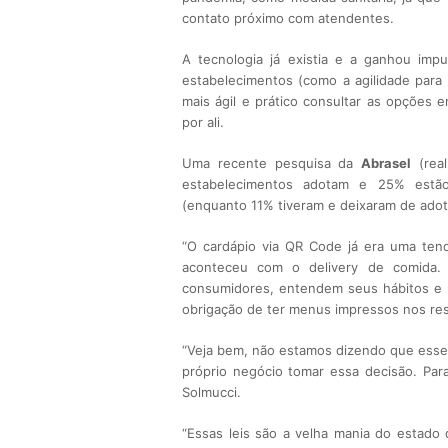
contato próximo com atendentes.
A tecnologia já existia e a ganhou imp
estabelecimentos (como a agilidade para 
mais ágil e prático consultar as opções 
por ali.
Uma recente pesquisa da
Abrasel
(rea
estabelecimentos adotam e 25% estã
(enquanto 11% tiveram e deixaram de adota
“O cardápio via QR Code já era uma ten
aconteceu com o delivery de comida.
consumidores, entendem seus hábitos e p
obrigação de ter menus impressos nos res
“Veja bem, não estamos dizendo que esse 
próprio negócio tomar essa decisão. Par
Solmucci.
“Essas leis são a velha mania do estado