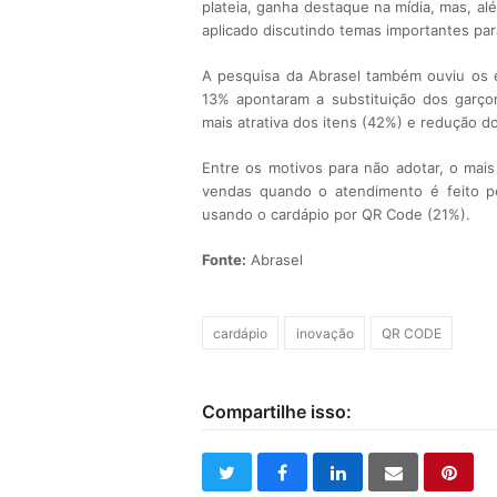
plateia, ganha destaque na mídia, mas, alé
aplicado discutindo temas importantes par
A pesquisa da Abrasel também ouviu os e
13% apontaram a substituição dos garçon
mais atrativa dos itens (42%) e redução 
Entre os motivos para não adotar, o mais 
vendas quando o atendimento é feito pe
usando o cardápio por QR Code (21%).
Fonte:
Abrasel
cardápio
inovação
QR CODE
Compartilhe isso:
twitter
facebook
linkedin
email
pinte