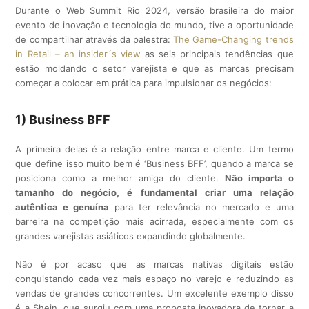
Durante o Web Summit Rio 2024, versão brasileira do maior
evento de inovação e tecnologia do mundo, tive a oportunidade
de compartilhar através da palestra:
The Game-Changing trends
in Retail – an insider´s view
as seis principais tendências que
estão moldando o setor varejista e que as marcas precisam
começar a colocar em prática para impulsionar os negócios:
1) Business BFF
A primeira delas é a relação entre marca e cliente. Um termo
que define isso muito bem é ‘Business BFF’, quando a marca se
posiciona como a melhor amiga do cliente.
Não importa o
tamanho do negócio, é fundamental criar uma relação
autêntica e genuína
para ter relevância no mercado e uma
barreira na competição mais acirrada, especialmente com os
grandes varejistas asiáticos expandindo globalmente.
Não é por acaso que as marcas nativas digitais estão
conquistando cada vez mais espaço no varejo e reduzindo as
vendas de grandes concorrentes. Um excelente exemplo disso
é a Shein, que surgiu com uma proposta inovadora de tornar a