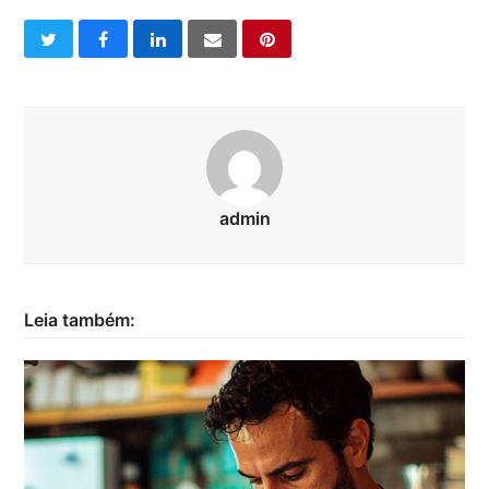
twitter
facebook
linkedin
email
pinterest
admin
Leia também: