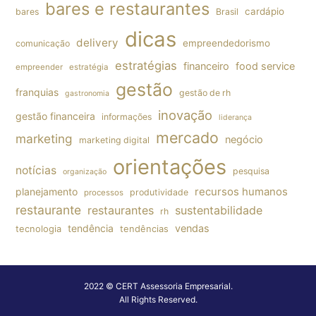
bares e restaurantes
cardápio
bares
Brasil
dicas
delivery
empreendedorismo
comunicação
estratégias
financeiro
food service
empreender
estratégia
gestão
franquias
gestão de rh
gastronomia
inovação
gestão financeira
informações
liderança
mercado
marketing
negócio
marketing digital
orientações
notícias
pesquisa
organização
planejamento
recursos humanos
produtividade
processos
restaurante
restaurantes
sustentabilidade
rh
tendência
vendas
tecnologia
tendências
2022 © CERT Assessoria Empresarial.
All Rights Reserved.