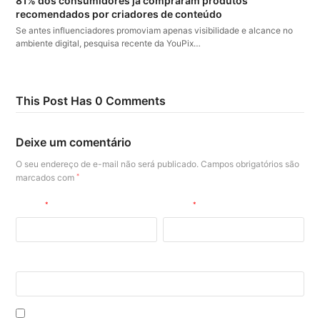
81% dos consumidores já compraram produtos
recomendados por criadores de conteúdo
Se antes influenciadores promoviam apenas visibilidade e alcance no
ambiente digital, pesquisa recente da YouPix…
This Post Has 0 Comments
Deixe um comentário
O seu endereço de e-mail não será publicado.
Campos obrigatórios são
marcados com
*
Nome
*
E-mail
*
Site