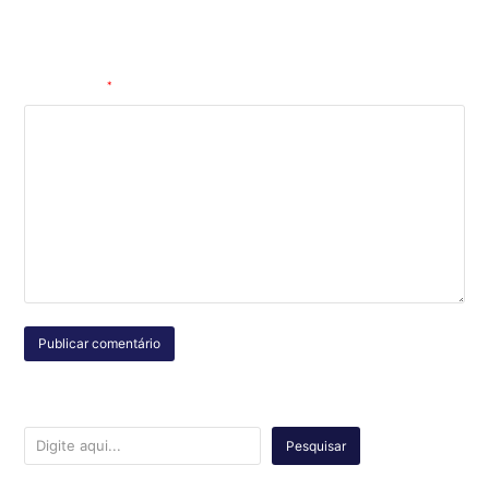
Salvar meus dados neste navegador para a próxima vez que eu
comentar.
Comentário
*
Pesquisar