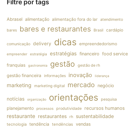
Filtre por tags
Abrasel
alimentação
alimentação fora do lar
atendimento
bares e restaurantes
cardápio
bares
Brasil
dicas
delivery
empreendedorismo
comunicação
estratégias
financeiro
food service
empreender
estratégia
gestão
franquias
gestão de rh
gastronomia
inovação
gestão financeira
informações
liderança
mercado
marketing
negócio
marketing digital
orientações
notícias
pesquisa
organização
planejamento
recursos humanos
produtividade
processos
restaurante
restaurantes
sustentabilidade
rh
tendência
vendas
tecnologia
tendências