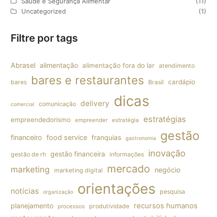
Saúde e Segurança Alimentar
(11)
Uncategorized
(1)
Filtre por tags
Abrasel
alimentação
alimentação fora do lar
atendimento
bares e restaurantes
cardápio
bares
Brasil
dicas
delivery
comunicação
comercial
estratégias
empreendedorismo
empreender
estratégia
gestão
financeiro
food service
franquias
gastronomia
inovação
gestão financeira
gestão de rh
informações
mercado
marketing
negócio
marketing digital
orientações
notícias
pesquisa
organização
planejamento
recursos humanos
produtividade
processos