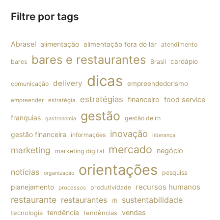
Filtre por tags
Abrasel
alimentação
alimentação fora do lar
atendimento
bares e restaurantes
cardápio
bares
Brasil
dicas
delivery
empreendedorismo
comunicação
estratégias
financeiro
food service
empreender
estratégia
gestão
franquias
gestão de rh
gastronomia
inovação
gestão financeira
informações
liderança
mercado
marketing
negócio
marketing digital
orientações
notícias
pesquisa
organização
planejamento
recursos humanos
produtividade
processos
restaurante
restaurantes
sustentabilidade
rh
tendência
vendas
tecnologia
tendências