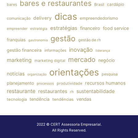
bares e restaurantes
cardápio
bares
Brasil
dicas
delivery
empreendedorismo
comunicação
estratégias
financeiro
food service
empreender
estratégia
gestão
franquias
gestão de rh
gastronomia
inovação
gestão financeira
informações
liderança
mercado
marketing
negócio
marketing digital
orientações
notícias
pesquisa
organização
planejamento
recursos humanos
produtividade
processos
restaurante
restaurantes
sustentabilidade
rh
tendência
vendas
tecnologia
tendências
2022 © CERT Assessoria Empresarial.
All Rights Reserved.