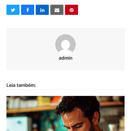
twitter
facebook
linkedin
email
pinterest
admin
Leia também: