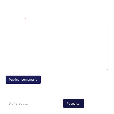
Salvar meus dados neste navegador para a próxima vez que eu
comentar.
Comentário
*
Pesquisar