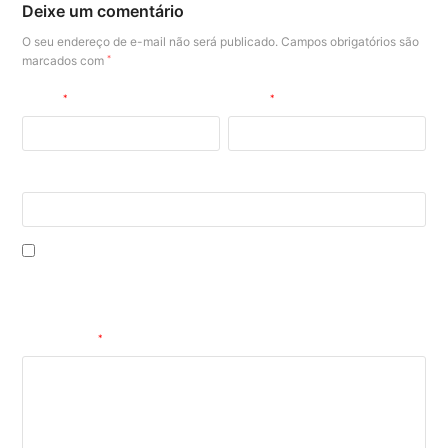
Deixe um comentário
O seu endereço de e-mail não será publicado.
Campos obrigatórios são
marcados com
*
Nome
*
E-mail
*
Site
Salvar meus dados neste navegador para a próxima vez que eu
comentar.
Comentário
*