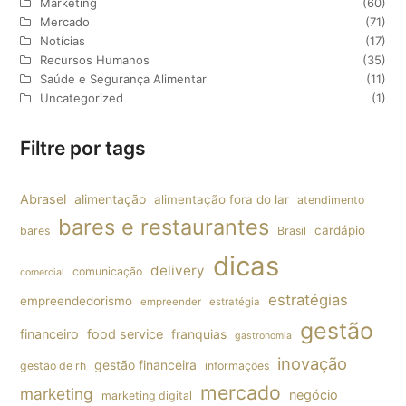
Marketing
(60)
Mercado
(71)
Notícias
(17)
Recursos Humanos
(35)
Saúde e Segurança Alimentar
(11)
Uncategorized
(1)
Filtre por tags
Abrasel
alimentação
alimentação fora do lar
atendimento
bares e restaurantes
cardápio
bares
Brasil
dicas
delivery
comunicação
comercial
estratégias
empreendedorismo
empreender
estratégia
gestão
financeiro
food service
franquias
gastronomia
inovação
gestão financeira
gestão de rh
informações
mercado
marketing
negócio
marketing digital