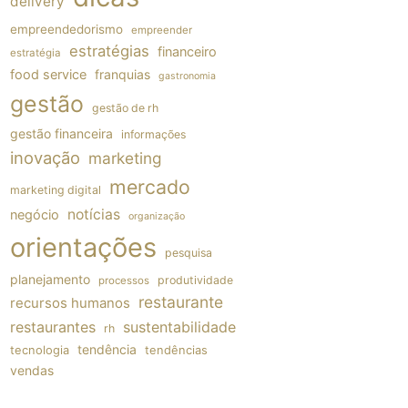
delivery
empreendedorismo
empreender
estratégias
financeiro
estratégia
food service
franquias
gastronomia
gestão
gestão de rh
gestão financeira
informações
inovação
marketing
mercado
marketing digital
notícias
negócio
organização
orientações
pesquisa
planejamento
produtividade
processos
restaurante
recursos humanos
restaurantes
sustentabilidade
rh
tendência
tecnologia
tendências
vendas