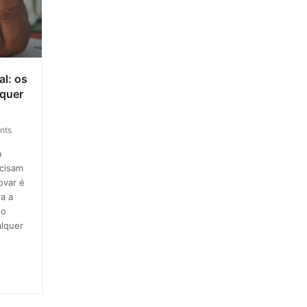
al: os
lquer
nts
a
ecisam
ovar é
ra a
do
lquer