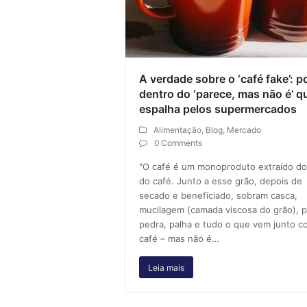
A verdade sobre o ‘café fake’: p
dentro do ‘parece, mas não é’ q
espalha pelos supermercados
Alimentação
,
Blog
,
Mercado
0 Comments
"O café é um monoproduto extraído do
do café. Junto a esse grão, depois de
secado e beneficiado, sobram casca,
mucilagem (camada viscosa do grão), p
pedra, palha e tudo o que vem junto c
café – mas não é…
Leia mais