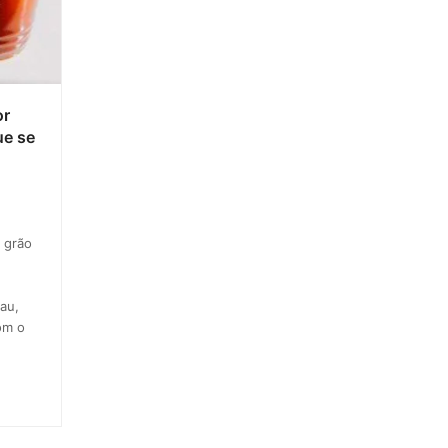
or
ue se
 grão
au,
om o