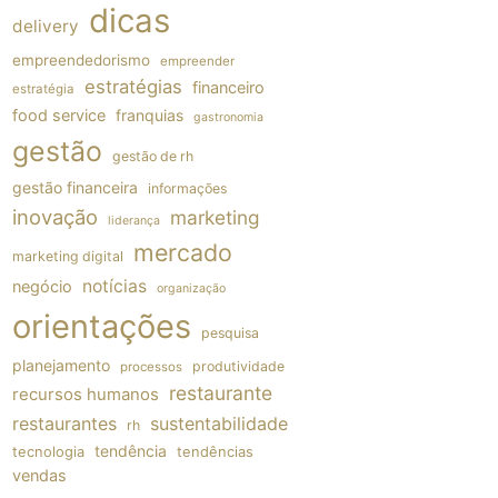
dicas
delivery
empreendedorismo
empreender
estratégias
financeiro
estratégia
food service
franquias
gastronomia
gestão
gestão de rh
gestão financeira
informações
inovação
marketing
liderança
mercado
marketing digital
notícias
negócio
organização
orientações
pesquisa
planejamento
produtividade
processos
restaurante
recursos humanos
restaurantes
sustentabilidade
rh
tendência
tecnologia
tendências
vendas