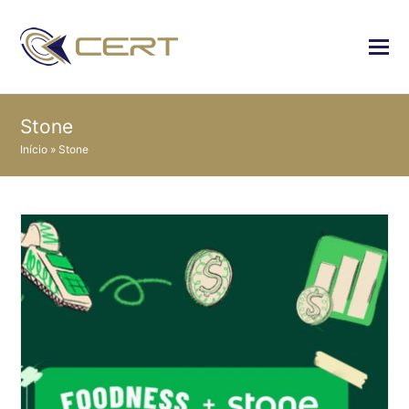
Stone
Início
»
Stone