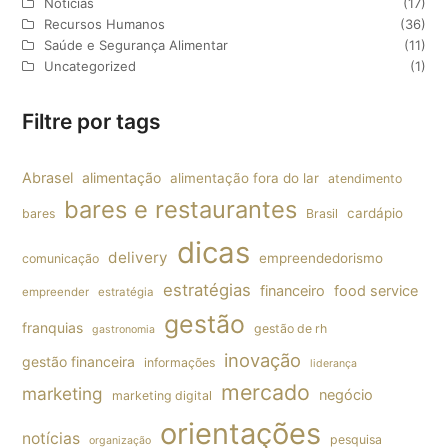
Notícias
(17)
Recursos Humanos
(36)
Saúde e Segurança Alimentar
(11)
Uncategorized
(1)
Filtre por tags
Abrasel
alimentação
alimentação fora do lar
atendimento
bares e restaurantes
cardápio
bares
Brasil
dicas
delivery
empreendedorismo
comunicação
estratégias
financeiro
food service
empreender
estratégia
gestão
franquias
gestão de rh
gastronomia
inovação
gestão financeira
informações
liderança
mercado
marketing
negócio
marketing digital
orientações
notícias
pesquisa
organização