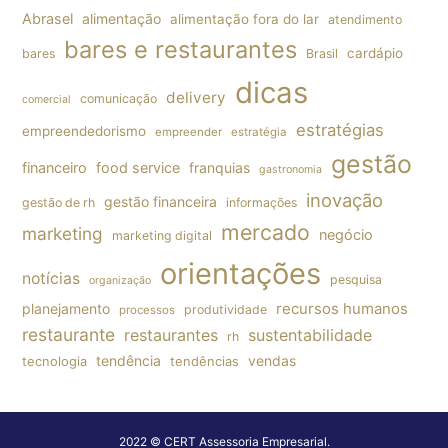
Abrasel
alimentação
alimentação fora do lar
atendimento
bares e restaurantes
cardápio
bares
Brasil
dicas
delivery
comunicação
comercial
estratégias
empreendedorismo
empreender
estratégia
gestão
financeiro
food service
franquias
gastronomia
inovação
gestão financeira
gestão de rh
informações
mercado
marketing
negócio
marketing digital
orientações
notícias
pesquisa
organização
planejamento
recursos humanos
produtividade
processos
restaurante
restaurantes
sustentabilidade
rh
tendência
vendas
tecnologia
tendências
2022 © CERT Assessoria Empresarial.