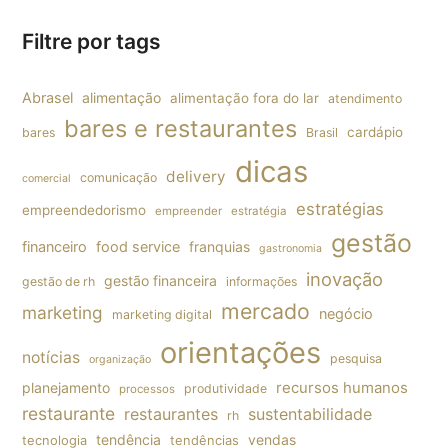
Filtre por tags
Abrasel
alimentação
alimentação fora do lar
atendimento
bares e restaurantes
cardápio
bares
Brasil
dicas
delivery
comunicação
comercial
estratégias
empreendedorismo
empreender
estratégia
gestão
financeiro
food service
franquias
gastronomia
inovação
gestão financeira
gestão de rh
informações
mercado
marketing
negócio
marketing digital
orientações
notícias
pesquisa
organização
planejamento
recursos humanos
produtividade
processos
restaurante
restaurantes
sustentabilidade
rh
tendência
vendas
tecnologia
tendências