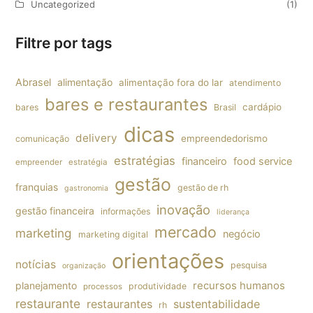
Uncategorized
(1)
Filtre por tags
Abrasel
alimentação
alimentação fora do lar
atendimento
bares e restaurantes
cardápio
bares
Brasil
dicas
delivery
empreendedorismo
comunicação
estratégias
financeiro
food service
empreender
estratégia
gestão
franquias
gestão de rh
gastronomia
inovação
gestão financeira
informações
liderança
mercado
marketing
negócio
marketing digital
orientações
notícias
pesquisa
organização
planejamento
recursos humanos
produtividade
processos
restaurante
restaurantes
sustentabilidade
rh