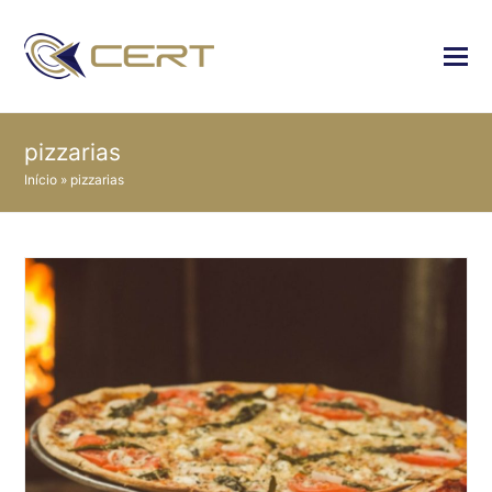
pizzarias
Início
»
pizzarias