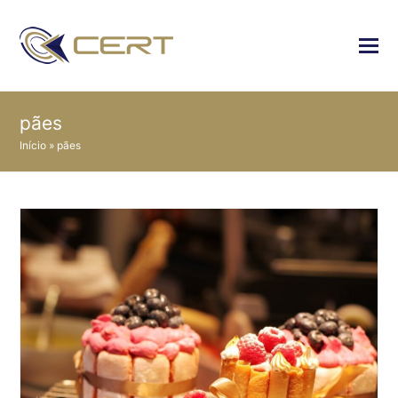
pães
Início
»
pães