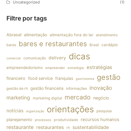
Uncategorized
(1)
Filtre por tags
Abrasel
alimentação
alimentação fora do lar
atendimento
bares e restaurantes
cardápio
bares
Brasil
dicas
delivery
comunicação
comercial
estratégias
empreendedorismo
empreender
estratégia
gestão
financeiro
food service
franquias
gastronomia
inovação
gestão financeira
gestão de rh
informações
mercado
marketing
negócio
marketing digital
orientações
notícias
pesquisa
organização
planejamento
recursos humanos
produtividade
processos
restaurante
restaurantes
sustentabilidade
rh