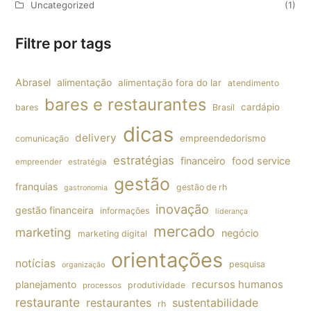
Uncategorized
(1)
Filtre por tags
Abrasel
alimentação
alimentação fora do lar
atendimento
bares e restaurantes
cardápio
bares
Brasil
dicas
delivery
empreendedorismo
comunicação
estratégias
financeiro
food service
empreender
estratégia
gestão
franquias
gestão de rh
gastronomia
inovação
gestão financeira
informações
liderança
mercado
marketing
negócio
marketing digital
orientações
notícias
pesquisa
organização
planejamento
recursos humanos
produtividade
processos
restaurante
restaurantes
sustentabilidade
rh