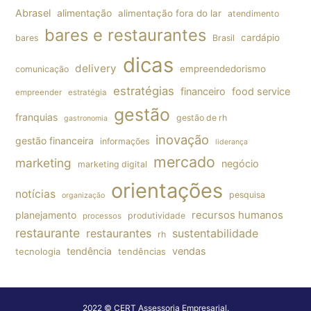
Abrasel
alimentação
alimentação fora do lar
atendimento
bares e restaurantes
cardápio
bares
Brasil
dicas
delivery
empreendedorismo
comunicação
estratégias
financeiro
food service
empreender
estratégia
gestão
franquias
gestão de rh
gastronomia
inovação
gestão financeira
informações
liderança
mercado
marketing
negócio
marketing digital
orientações
notícias
pesquisa
organização
planejamento
recursos humanos
produtividade
processos
restaurante
restaurantes
sustentabilidade
rh
tendência
vendas
tecnologia
tendências
2022 © CERT Assessoria Empresarial.