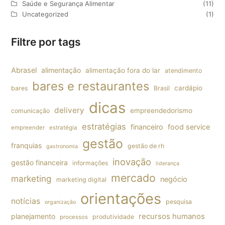
Saúde e Segurança Alimentar
(11)
Uncategorized
(1)
Filtre por tags
Abrasel
alimentação
alimentação fora do lar
atendimento
bares e restaurantes
cardápio
bares
Brasil
dicas
delivery
empreendedorismo
comunicação
estratégias
financeiro
food service
empreender
estratégia
gestão
franquias
gestão de rh
gastronomia
inovação
gestão financeira
informações
liderança
mercado
marketing
negócio
marketing digital
orientações
notícias
pesquisa
organização
planejamento
recursos humanos
produtividade
processos