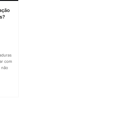
tação
os?
aduras
dar com
 não