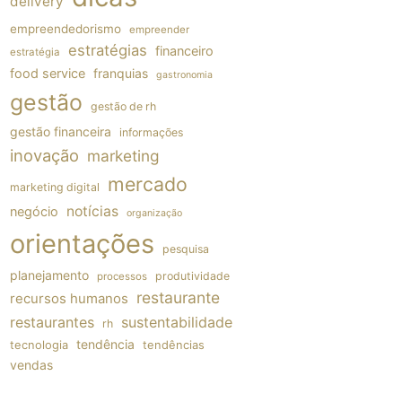
delivery
empreendedorismo
empreender
estratégias
financeiro
estratégia
food service
franquias
gastronomia
gestão
gestão de rh
gestão financeira
informações
inovação
marketing
mercado
marketing digital
notícias
negócio
organização
orientações
pesquisa
planejamento
produtividade
processos
restaurante
recursos humanos
restaurantes
sustentabilidade
rh
tendência
tecnologia
tendências
vendas