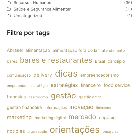
Recursos Humanos
(36)
Saúde e Segurança Alimentar
(11)
Uncategorized
(1)
Filtre por tags
Abrasel
alimentação
alimentação fora do lar
atendimento
bares e restaurantes
cardápio
bares
Brasil
dicas
delivery
empreendedorismo
comunicação
estratégias
financeiro
food service
empreender
estratégia
gestão
franquias
gestão de rh
gastronomia
inovação
gestão financeira
informações
liderança
mercado
marketing
negócio
marketing digital
orientações
notícias
pesquisa
organização