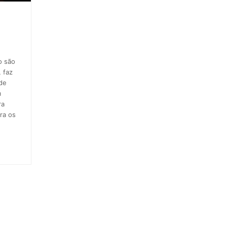
o são
 faz
 de
m
ra
ra os