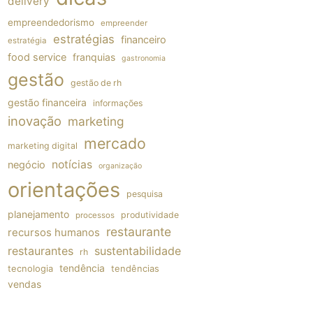
delivery
empreendedorismo
empreender
estratégias
financeiro
estratégia
food service
franquias
gastronomia
gestão
gestão de rh
gestão financeira
informações
inovação
marketing
mercado
marketing digital
notícias
negócio
organização
orientações
pesquisa
planejamento
produtividade
processos
restaurante
recursos humanos
restaurantes
sustentabilidade
rh
tendência
tecnologia
tendências
vendas