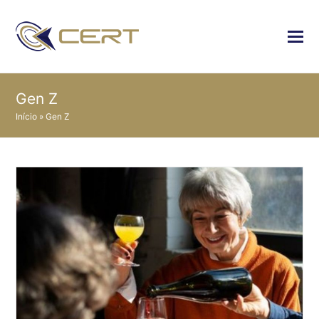
Gen Z
Início
»
Gen Z