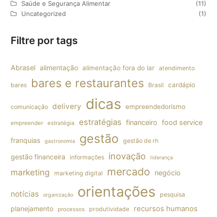
Saúde e Segurança Alimentar
(11)
Uncategorized
(1)
Filtre por tags
Abrasel
alimentação
alimentação fora do lar
atendimento
bares e restaurantes
cardápio
bares
Brasil
dicas
delivery
empreendedorismo
comunicação
estratégias
financeiro
food service
empreender
estratégia
gestão
franquias
gestão de rh
gastronomia
inovação
gestão financeira
informações
liderança
mercado
marketing
negócio
marketing digital
orientações
notícias
pesquisa
organização
planejamento
recursos humanos
produtividade
processos