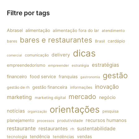
Filtre por tags
Abrasel
alimentação
alimentação fora do lar
atendimento
bares e restaurantes
cardápio
bares
Brasil
dicas
delivery
comunicação
comercial
estratégias
empreendedorismo
empreender
estratégia
gestão
financeiro
food service
franquias
gastronomia
inovação
gestão financeira
gestão de rh
informações
mercado
marketing
negócio
marketing digital
orientações
notícias
pesquisa
organização
planejamento
recursos humanos
produtividade
processos
restaurante
restaurantes
sustentabilidade
rh
tendência
vendas
tecnologia
tendências