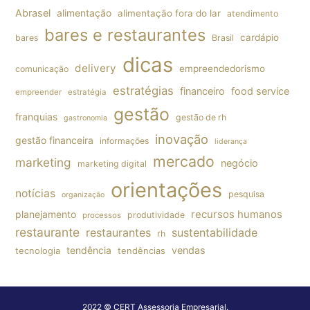
Abrasel
alimentação
alimentação fora do lar
atendimento
bares e restaurantes
cardápio
bares
Brasil
dicas
delivery
empreendedorismo
comunicação
estratégias
financeiro
food service
empreender
estratégia
gestão
franquias
gestão de rh
gastronomia
inovação
gestão financeira
informações
liderança
mercado
marketing
negócio
marketing digital
orientações
notícias
pesquisa
organização
planejamento
recursos humanos
produtividade
processos
restaurante
restaurantes
sustentabilidade
rh
tendência
vendas
tecnologia
tendências
2022 © CERT Assessoria Empresarial.