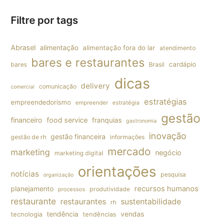
Filtre por tags
Abrasel
alimentação
alimentação fora do lar
atendimento
bares e restaurantes
cardápio
bares
Brasil
dicas
delivery
comunicação
comercial
estratégias
empreendedorismo
empreender
estratégia
gestão
financeiro
food service
franquias
gastronomia
inovação
gestão financeira
gestão de rh
informações
mercado
marketing
negócio
marketing digital
orientações
notícias
pesquisa
organização
planejamento
recursos humanos
produtividade
processos
restaurante
restaurantes
sustentabilidade
rh
tendência
vendas
tecnologia
tendências