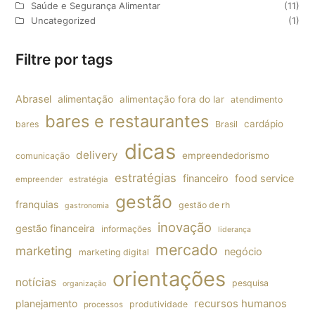
Saúde e Segurança Alimentar
(11)
Uncategorized
(1)
Filtre por tags
Abrasel
alimentação
alimentação fora do lar
atendimento
bares e restaurantes
cardápio
bares
Brasil
dicas
delivery
empreendedorismo
comunicação
estratégias
financeiro
food service
empreender
estratégia
gestão
franquias
gestão de rh
gastronomia
inovação
gestão financeira
informações
liderança
mercado
marketing
negócio
marketing digital
orientações
notícias
pesquisa
organização
planejamento
recursos humanos
produtividade
processos